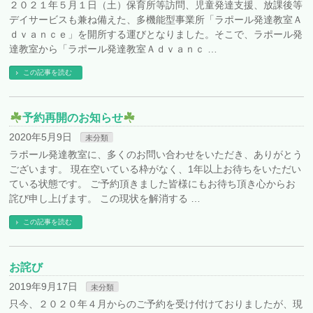
２０２１年５月１日（土）保育所等訪問、児童発達支援、放課後等
デイサービスも兼ね備えた、多機能型事業所「ラポール発達教室Ａ
ｄｖａｎｃｅ」を開所する運びとなりました。そこで、ラポール発
達教室から「ラポール発達教室Ａｄｖａｎｃ …
この記事を読む
予約再開のお知らせ
2020年5月9日
未分類
ラポール発達教室に、多くのお問い合わせをいただき、ありがとう
ございます。 現在空いている枠がなく、1年以上お待ちをいただい
ている状態です。 ご予約頂きました皆様にもお待ち頂き心からお
詫び申し上げます。 この現状を解消する …
この記事を読む
お詫び
2019年9月17日
未分類
只今、２０２０年４月からのご予約を受け付けておりましたが、現