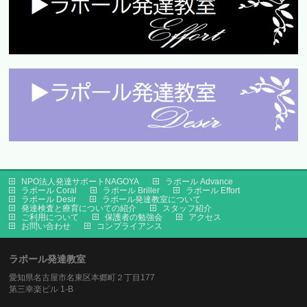
NPO法人発達サポートNAGOYA
ラポール Advance
ラポール Coral
ラポール Briller
ラポール Effort
ラポール Desir
ラポール発達教室について
発達検査と療育についての紹介
スタッフ紹介
ご利用について
保護者の勉強会
アクセス
お問い合わせ
コンプライアンス
ラポール発達教室
愛知県名古屋市名東区本郷町２丁目177
第三幸楽ビル 1-B