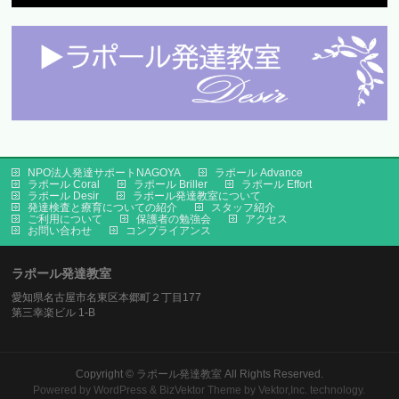
NPO法人発達サポートNAGOYA
ラポール Advance
ラポール Coral
ラポール Briller
ラポール Effort
ラポール Desir
ラポール発達教室について
発達検査と療育についての紹介
スタッフ紹介
ご利用について
保護者の勉強会
アクセス
お問い合わせ
コンプライアンス
ラポール発達教室
愛知県名古屋市名東区本郷町２丁目177
第三幸楽ビル 1-B
Copyright ©
ラポール発達教室
All Rights Reserved.
Powered by
WordPress
&
BizVektor Theme
by
Vektor,Inc.
technology.