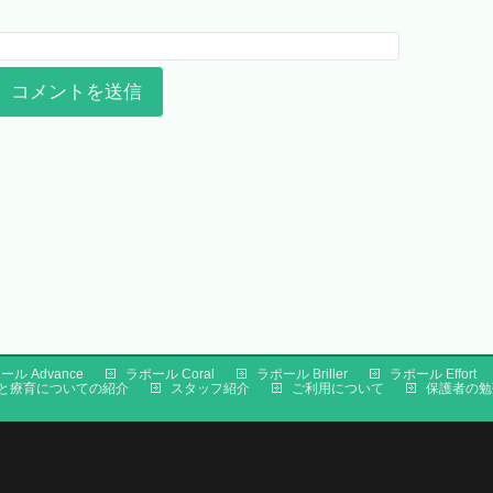
ール Advance
ラポール Coral
ラポール Briller
ラポール Effort
と療育についての紹介
スタッフ紹介
ご利用について
保護者の勉