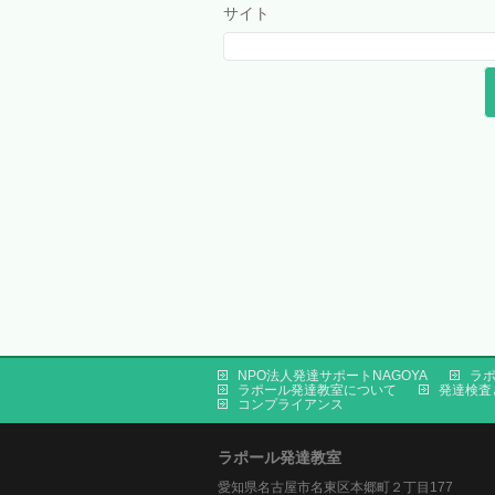
サイト
NPO法人発達サポートNAGOYA
ラポ
ラポール発達教室について
発達検査
コンプライアンス
ラポール発達教室
愛知県名古屋市名東区本郷町２丁目177