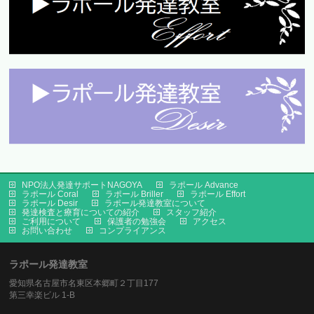
NPO法人発達サポートNAGOYA
ラポール Advance
ラポール Coral
ラポール Briller
ラポール Effort
ラポール Desir
ラポール発達教室について
発達検査と療育についての紹介
スタッフ紹介
ご利用について
保護者の勉強会
アクセス
お問い合わせ
コンプライアンス
ラポール発達教室
愛知県名古屋市名東区本郷町２丁目177
第三幸楽ビル 1-B