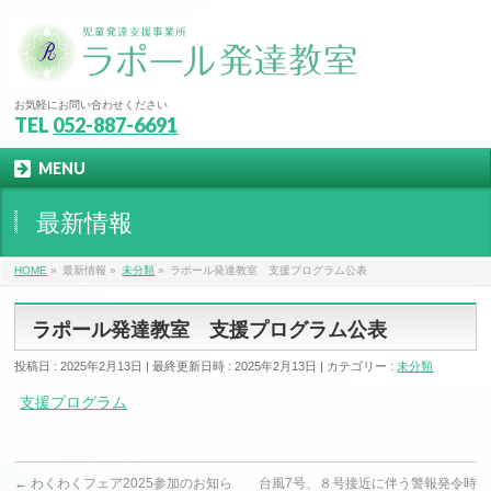
お気軽にお問い合わせください
TEL
052-887-6691
MENU
最新情報
HOME
»
最新情報
»
未分類
»
ラポール発達教室 支援プログラム公表
ラポール発達教室 支援プログラム公表
投稿日 : 2025年2月13日
最終更新日時 : 2025年2月13日
カテゴリー :
未分類
支援プログラム
←
わくわくフェア2025参加のお知ら
台風7号、８号接近に伴う警報発令時